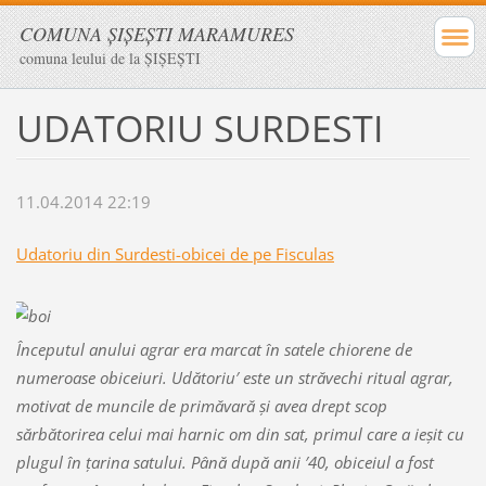
COMUNA ŞIŞEŞTI MARAMURES
comuna leului de la ŞIŞEŞTI
UDATORIU SURDESTI
11.04.2014 22:19
Udatoriu din Surdesti-obicei de pe Fisculas
Î
nceputul anului agrar era marcat în satele chiorene de
numeroase obiceiuri. Udătoriu′ este un străvechi ritual agrar,
motivat de muncile de primăvară şi avea drept scop
sărbătorirea celui mai harnic om din sat, primul care a ieşit cu
plugul în ţarina satului. Până după anii ′40, obiceiul a fost