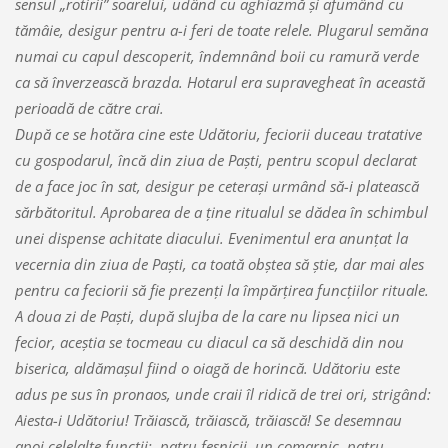
sensul „rotirii” soarelui, udând cu aghiazmă şi afumând cu
tămâie, desigur pentru a-i feri de toate relele. Plugarul semăna
numai cu capul descoperit, îndemnând boii cu ramură verde
ca să înverzească brazda. Hotarul era supravegheat în această
perioadă de către crai.
După ce se hotăra cine este Udătoriu, feciorii duceau tratative
cu gospodarul, încă din ziua de Paşti, pentru scopul declarat
de a face joc în sat, desigur pe ceteraşi urmând să-i platească
sărbătoritul. Aprobarea de a ţine ritualul se dădea în schimbul
unei dispense achitate diacului. Evenimentul era anunţat la
vecernia din ziua de Paşti, ca toată obştea să ştie, dar mai ales
pentru ca feciorii să fie prezenţi la împărţirea funcţiilor rituale.
A doua zi de Paşti, după slujba de la care nu lipsea nici un
fecior, aceştia se tocmeau cu diacul ca să deschidă din nou
biserica, aldămaşul fiind o oiagă de horincă. Udătoriu este
adus pe sus în pronaos, unde craii îl ridică de trei ori, strigând:
Aiesta-i Udătoriu! Trăiască, trăiască, trăiască! Se desemnau
apoi celelalte funcţii: patru feşnicii, un comarnic, patru