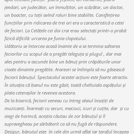
jendari, un judecător, un înmulţitor, un scăzător, un doctor,
un boacter, cu toţii avînd roluri bine stabilite. Consfinţirea
funcţiilor prin ridicarea de trei ori era o caracteristică a cetei
de feciori. La Cetăţele cei doi crai erau selectaţi printr-o probă
fizică dificilă: urcarea pe funia clopotului.
Udătoriu se întorcea acasă înainte de a se termina saltarea
feciorilor cu scopul de a pregăti teleguţa şi plugul , dar mai
ales pentru a ascunde bine un bănuţ prin crăpăturile unor
cioate dinainte pregătite. Arareori se întîmpla să nu găsească
feciorii bănuţul. Spectacolul acestei acţiuni este foarte atractiv.
În situaţia că banul nu este găsit, toată cheltuiala ospăţului şi
plata ceteraşilor le revenea acestora.
De la biserică, feciorii veneau cu întreg alaiul însoţiţi de
muzicanţi. Înarmaţi cu securi, maciuci, icuri şi cuţite, dar şi cu
oiegi de horincă, aceştia căutau de zor bănuţul şi îl
supravegheau pe sărbătorit ca să nu fugă de răspundere.
Desigur, bănuţul este în cele din urmă aflat iar taraful începea