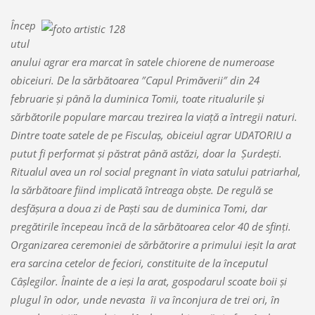
Încep
utul
anului agrar era marcat în satele chiorene de numeroase
obiceiuri. De la sărbătoarea ″Capul Primăverii″ din 24
februarie şi până la duminica Tomii, toate ritualurile şi
sărbătorile populare marcau trezirea la viaţă a întregii naturi.
Dintre toate satele de pe Fisculaş, obiceiul agrar
UDATORIU
a
putut fi performat şi păstrat până astăzi, doar la Şurdeşti.
Ritualul avea un rol social pregnant în viata satului patriarhal,
la sărbătoare fiind implicată întreaga obşte. De regulă se
desfăşura a doua zi de Paşti sau de duminica Tomi, dar
pregătirile începeau încă de la sărbătoarea celor 40 de sfinţi.
Organizarea ceremoniei de sărbătorire a primului ieşit la arat
era sarcina cetelor de feciori, constituite de la începutul
Câşlegilor. Înainte de a ieşi la arat, gospodarul scoate boii şi
plugul în odor, unde nevasta îi va înconjura de trei ori, în