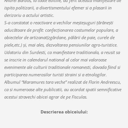
Andrei Barbos, la toate editiile, au ferit aceasta manifestare de
ispita politizarii, a divertismentului efemer si a plasarii in
derizoriu a actului artistic.
S-a constatat o reactivare a vechilor meşteşuguri ţărăneşti
aducătoare de profit: confecţionarea costumelor populare, a
obiectelor de artizanat(zgărdane, pălării de paie, curele de
piele,etc.) şi, mai ales, dezvoltarea pensiunilor agro-turistice.
Udatoriu din Surdesti, ca manifestare traditionala, a reusit sa
se inscrie in calendarul national al celor mai valoroase
evenimente ale culturii traditionale romanesti, dovada fiind si
participarea numerosilor turisti straini si a etnologilor.
Albumul “Maramures tara veche” realizat de Florin Andreescu,
ca si numeroase alte publicatii, au acordat spatii semnificative
acestui stravechi obicei agrar de pe Fisculas.
Descrierea obiceiului: