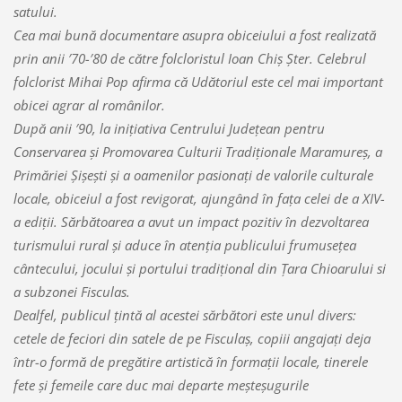
satului.
Cea mai bună documentare asupra obiceiului a fost realizată
prin anii ′70-′80 de către folcloristul Ioan Chiş Şter. Celebrul
folclorist Mihai Pop afirma că Udătoriul este cel mai important
obicei agrar al românilor.
După anii ′90, la iniţiativa Centrului Judeţean pentru
Conservarea şi Promovarea Culturii Tradiţionale Maramureş, a
Primăriei Şişeşti şi a oamenilor pasionaţi de valorile culturale
locale, obiceiul a fost revigorat, ajungând în faţa celei de a XIV-
a ediţii. Sărbătoarea a avut un impact pozitiv în dezvoltarea
turismului rural şi aduce în atenţia publicului frumuseţea
cântecului, jocului şi portului tradiţional din Ţara Chioarului si
a subzonei Fisculas.
Dealfel, publicul ţintă al acestei sărbători este unul divers:
cetele de feciori din satele de pe Fisculaş, copiii angajaţi deja
într-o formă de pregătire artistică în formaţii locale, tinerele
fete şi femeile care duc mai departe meşteşugurile