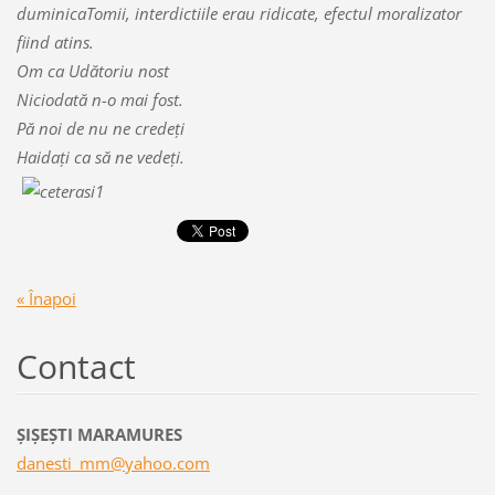
duminicaTomii, interdictiile erau ridicate, efectul moralizator
fiind atins.
Om ca Udătoriu nost
Niciodată n-o mai fost.
Pă noi de nu ne credeţi
Haidaţi ca să ne vedeţi.
« Înapoi
Contact
ŞIŞEŞTI MARAMURES
danesti_
mm@yahoo
.com