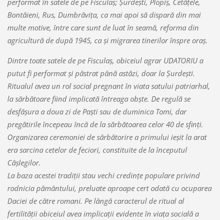
performat în satele de pe Fisculaş; Şurdeşti, Plopiş, Cetăţele,
Bontăieni, Rus, Dumbrăviţa, ca mai apoi să dispară din mai
multe motive, între care sunt de luat în seamă, reforma din
agricultură de după 1945, ca şi migrarea tinerilor înspre oraş.
Dintre toate satele de pe Fisculaş, obiceiul agrar UDATORIU a
putut fi performat şi păstrat până astăzi, doar la Şurdeşti.
Ritualul avea un rol social pregnant în viata satului patriarhal,
la sărbătoare fiind implicată întreaga obşte. De regulă se
desfăşura a doua zi de Paşti sau de duminica Tomi, dar
pregătirile începeau încă de la sărbătoarea celor 40 de sfinţi.
Organizarea ceremoniei de sărbătorire a primului ieşit la arat
era sarcina cetelor de feciori, constituite de la începutul
Câşlegilor.
La baza acestei tradiţii stau vechi credinţe populare privind
rodnicia pământului, preluate aproape cert odată cu ocuparea
Daciei de către romani. Pe lângă caracterul de ritual al
fertilităţii obiceiul avea implicaţii evidente în viaţa socială a