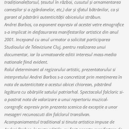
tradiţionale(torsul, ţesutul în război, cusutul şi ornamentarea
cameşilor şi a zgărdanelor, etc,) dar şi sfatul bătrânilor, ca şi
garant al păstrării autenticităţii obiceiului străbun.
Andrei Barbos, ca exponent expresiv al acestei vetre etnografice
s-a implicat in desfasurarea manifestarilor artistice din anul
2001. Incepand cu anul urmator a solicitat participarea
Studioului de Televiziune Cluj, pentru realizarea unui
documentar, iar la urmatoarele editii interesul mass-media
nationale fiind evident.
Rolul determinant al regizorului artistic, prezentatorului si
interpretului Andrei Barbos s-a concretizat prin menţinerea în
nota de autenticitate a acestui obicei chiorean, păstrând
legătura cu obârşiile satului patriarhal. Spectacolul folcloric si-
a pastrat nota de valorizare a unui repertoriu muzical-
coregrafic expresiv prin prezenta scenica de exceptie a unor
mesageri recunoscuti din folclorul transilvan.
Acompaniamentul traditional si tinuta artistica impuse de