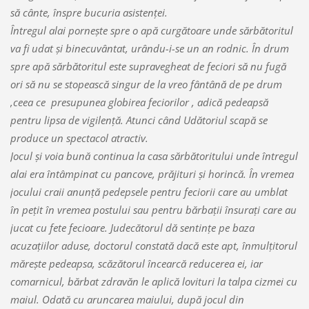
să cânte, înspre bucuria asistenţei.
Întregul alai porneşte spre o apă curgătoare unde sărbătoritul
va fi udat şi binecuvântat, urându-i-se un an rodnic. În drum
spre apă sărbătoritul este supravegheat de feciori să nu fugă
ori să nu se stopească singur de la vreo fântână de pe drum
,ceea ce presupunea globirea feciorilor , adică pedeapsă
pentru lipsa de vigilenţă. Atunci când Udătoriul scapă se
produce un spectacol atractiv.
Jocul şi voia bună continua la casa sărbătoritului unde întregul
alai era întâmpinat cu pancove, prăjituri şi horincă. În vremea
jocului craii anunţă pedepsele pentru feciorii care au umblat
în peţit în vremea postului sau pentru bărbaţii însuraţi care au
jucat cu fete fecioare. Judecătorul dă sentinţe pe baza
acuzaţiilor aduse, doctorul constată dacă este apt, înmulţitorul
măreşte pedeapsa, scăzătorul încearcă reducerea ei, iar
comarnicul, bărbat zdravăn le aplică lovituri la talpa cizmei cu
maiul. Odată cu aruncarea maiului, după jocul din