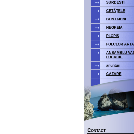
SURDESTI
CETĂŢELE
BONTĂIENI
NEGREIA
PLOPIS
FOLCLOR ARTA
ANSAMBLU VAS
LUCACIU
anunturi
CAZARE
C
ONTACT