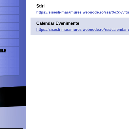
Ştiri
https://sisesti-maramures.webnode.ro/rss/%c5%9ftir
Calendar Evenimente
https://sisesti-maramures.webnode.ro/rss/calendar
ILE